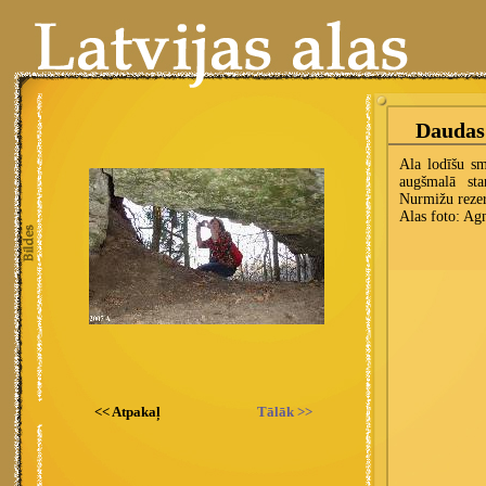
<< Atpakaļ
Tālāk >>