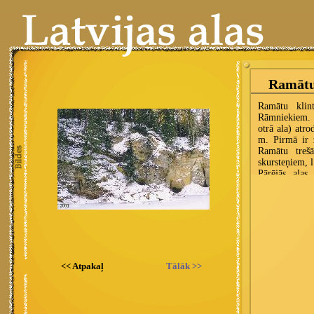
<< Atpakaļ
Tālāk >>