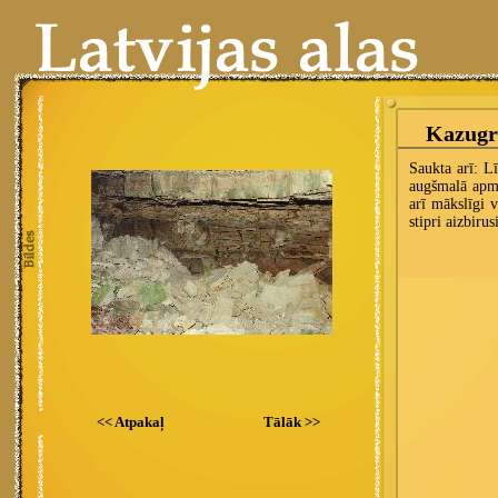
<< Atpakaļ
Tālāk >>