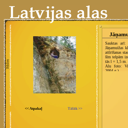
<< Atpakaļ
Tālāk >>