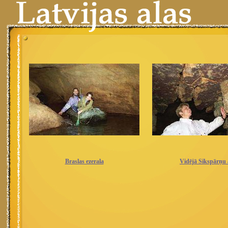
Braslas ezerala
Vidējā Sikspārņu 