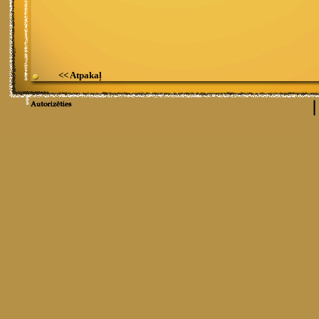
<< Atpakaļ