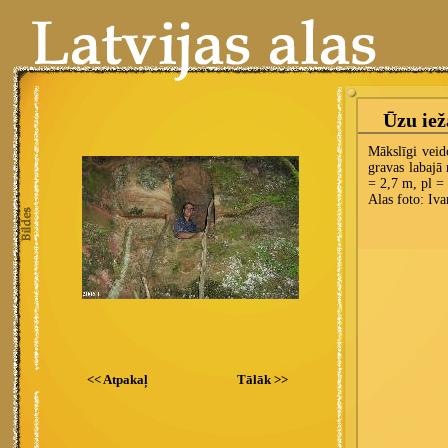
<< Atpakaļ
Tālāk >>