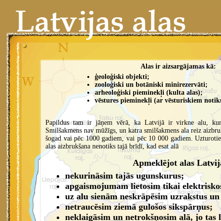
Alas ir aizsargājamas kā:
ģeoloģiski objekti;
zooloģiski un botāniski minirezervāti;
arheoloģiski pieminekļi (kulta alas);
vēstures pieminekļi (ar vēsturiskiem notik
Papildus tam ir jāņem vērā, ka Latvijā ir virkne alu, ku
Smilšakmens nav mūžīgs, un katra smilšakmens ala reiz aizbruks 
šogad vai pēc 1000 gadiem, vai pēc 10 000 gadiem. Uzturoties 
alas aizbrukšana nenotiks tajā brīdī, kad esat alā
Apmeklējot alas Latvij
nekurināsim tajās ugunskurus;
apgaismojumam lietosim tikai elektrisko
uz alu sienām neskrāpēsim uzrakstus un a
netraucēsim ziemā gulošos sikspārņus;
neklaigāsim un netrokšņosim alā, jo tas l