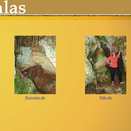
Dravantu ala
Palu ala