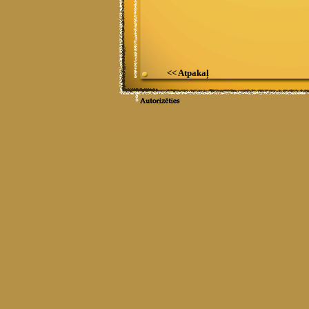
<< Atpakaļ