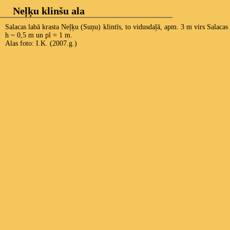
Neļķu klinšu ala
Salacas labā krasta Neļķu (Suņu) klintīs, to vidusdaļā, apm. 3 m virs Salacas 
h ~ 0,5 m un pl = 1 m.
Alas foto: I.K. (2007.g.)