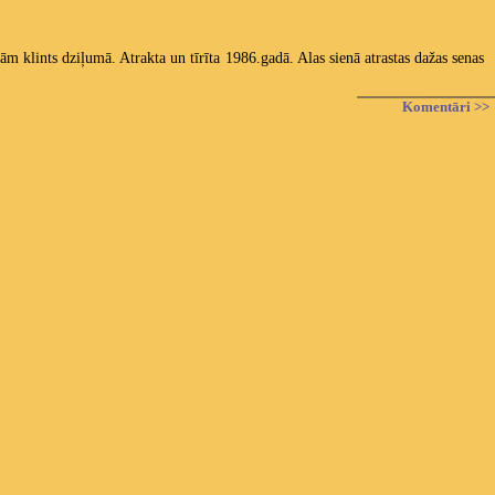
m klints dziļumā. Atrakta un tīrīta 1986.gadā. Alas sienā atrastas dažas senas
Komentāri >>