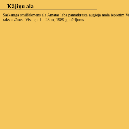
Kājiņu ala
Sarkanīgā smilšakmens ala Amatas labā pamatkrasta augšējā malā iepretim Vecla
rakstu zīmes. Visu eju l = 28 m, 1989.g.mērījums.