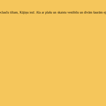
uču tiltam, Kājiņu iezī. Ala ar plašu un skaistu vestibilu un divām šaurām ejā