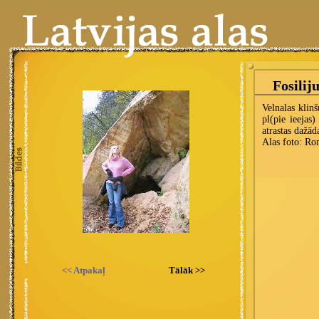
<< Atpakaļ
Tālāk >>