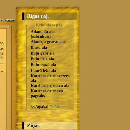
Rīgas raj.
Krimuldas pag.
Adamaiša ala
(sabrukusi)
Akmeņu gravas alas
Blusu ala
Buļu garā ala
Buļu lielā ala
Buļu mazā ala
Caurā ieža ala
Katrīnas dzirnavezera
ala
Katrīnas dzirnavu ala
Katrīnas dzirnavu
pagrabs
<< Atpakaļ
Tālāk >>
Ziņas