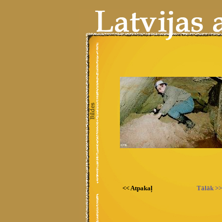
<< Atpakaļ
Tālāk >>