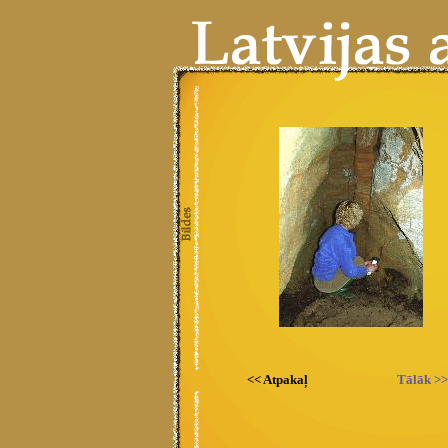
<< Atpakaļ
Tālāk >>