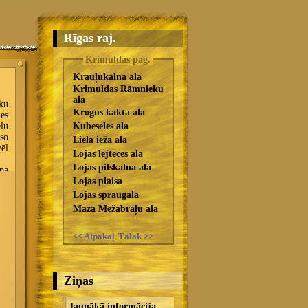
Rīgas raj.
Krimuldas pag.
Krauļukalna ala
Krimuldas Rāmnieku
ala
Krogus kakta ala
Kubeseles ala
Lielā ieža ala
Lojas lejteces ala
Lojas pilskalna ala
Lojas plaisa
Lojas spraugala
Mazā Mežabrāļu ala
<< Atpakaļ
Tālāk >>
Ziņas
Jaunākā informācija