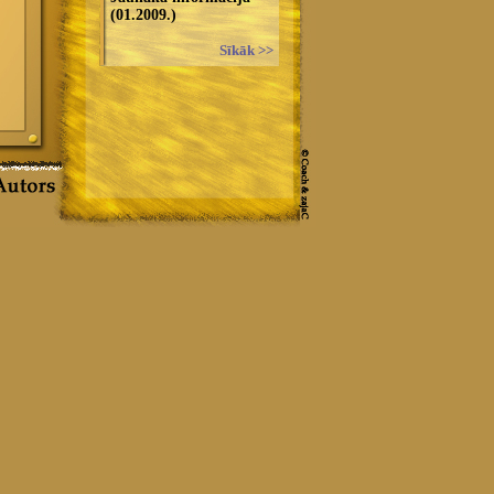
(01.2009.)
Sīkāk >>