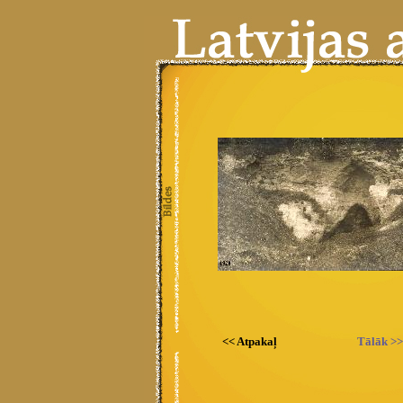
<< Atpakaļ
Tālāk >>