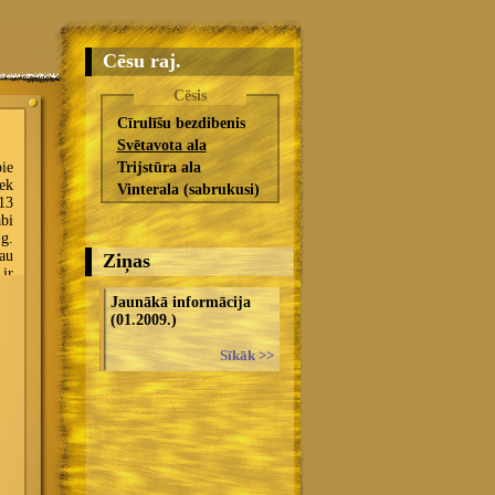
Cēsu raj.
Cēsis
Cīrulīšu bezdibenis
Svētavota ala
Trijstūra ala
Vinterala (sabrukusi)
Ziņas
Jaunākā informācija
(01.2009.)
Sīkāk >>