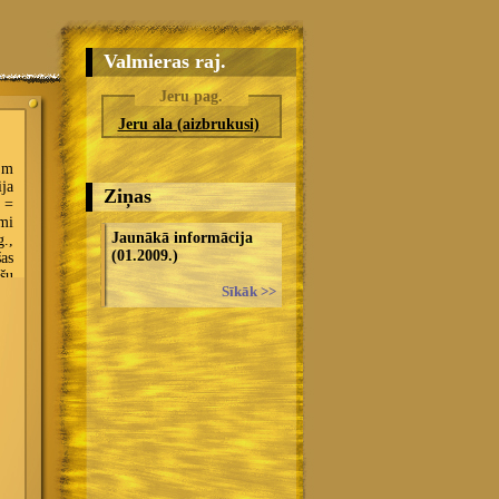
Valmieras raj.
Jeru pag.
Jeru ala (aizbrukusi)
Ziņas
Jaunākā informācija
(01.2009.)
Sīkāk >>