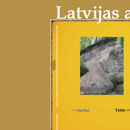
<< Atpakaļ
Tālāk >>